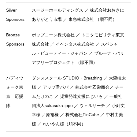
Silver
スージーホールディングス ／ 株式会社おおきに
Sponsors
ありがとう市場 ／ 東急株式会社 （順不同）
Bronze
ポップコーン株式会社 ／ トヨタモビリティ東京
Sponsors
株式会社 ／ イベンタス株式会社 ／
スペシャ
ル・ビューティー・ジャパン ／
ブルーナ・バリ
アフリープロジェクト （順不同）
バディウ
ダンススクール STUDIO・Breathing ／ 大森峻太
ォーク東
様 ／ アップ君パパ ／ 株式会社乙栄商会／ チー
京 応援
ムたけのこ ／ 児童発達支援にじいろ ／ 一般社
隊
団法人sukasuka-ippo ／ ウェルサーチ ／ 小針丈
幸様 ／原裕様 ／ 株式会社FinCube ／ 中村由美
様 ／ れいやん様（順不同）