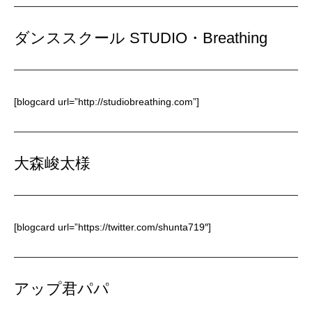
ダンススクール STUDIO・Breathing
[blogcard url=”http://studiobreathing.com”]
大森峻太様
[blogcard url=”https://twitter.com/shunta719″]
アップ君パパ