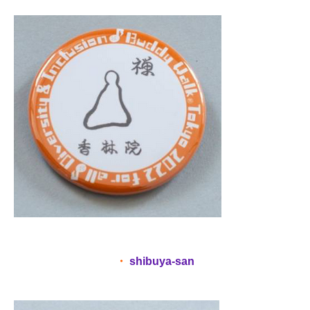
・
shibuya-san