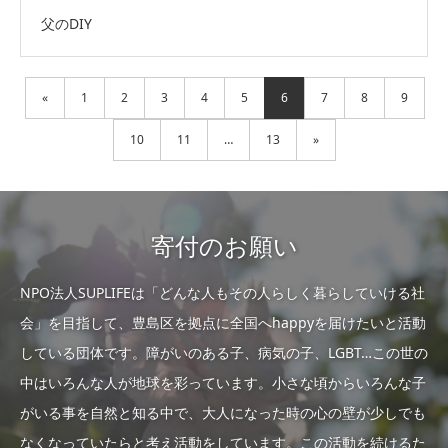
父のDIY
«
1
2
3
4
5
6
7
8
9
10
11
…
13
»
寄付のお願い
NPO法人SUPLIFEは「どんな人もその人らしく暮らしていける社
会」を目指して、豊島区を拠点に全国へhappyを届けたいと活動
している団体です。障がいのある子、病気の子、LGBT…この世の
中はいろんな人が地球を彩っています。小さな頃からいろんな子
がいる事を自然と知る中で、大人になった時の心の壁が少しでも
なくなっていたらと考え活動をしています。この活動を続けるた