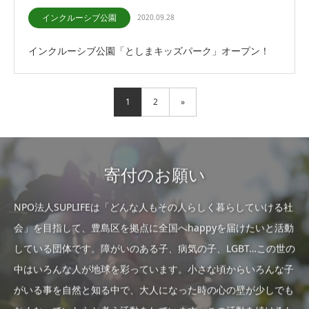
インクルーシブ公園
2020.09.28
インクルーシブ公園「としまキッズパーク」オープン！
1
2
»
寄付のお願い
NPO法人SUPLIFEは「どんな人もその人らしく暮らしていける社
会」を目指して、豊島区を拠点に全国へhappyを届けたいと活動
している団体です。障がいのある子、病気の子、LGBT…この世の
中はいろんな人が地球を彩っています。小さな頃からいろんな子
がいる事を自然と知る中で、大人になった時の心の壁が少しでも