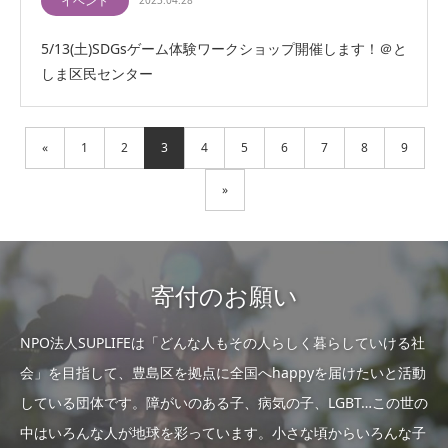
イベント
2023.04.28
5/13(土)SDGsゲーム体験ワークショップ開催します！＠と
しま区民センター
«
1
2
3
4
5
6
7
8
9
»
寄付のお願い
NPO法人SUPLIFEは「どんな人もその人らしく暮らしていける社
会」を目指して、豊島区を拠点に全国へhappyを届けたいと活動
している団体です。障がいのある子、病気の子、LGBT…この世の
中はいろんな人が地球を彩っています。小さな頃からいろんな子