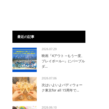
最近の記事
2026.07.29
映画『4アウト ─もう一度、
プレイボール─』にパープル
ダ…
2026.07.06
次はいよいよバディウォー
ク東京for all 15周年で…
2026.06.10