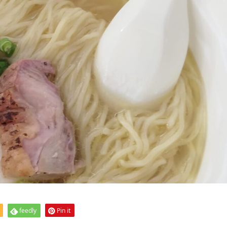
feedly
Pin it