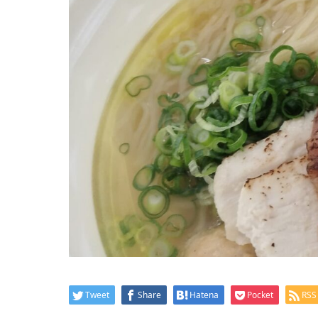
Tweet
Share
Hatena
Pocket
RSS