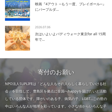
映画『4アウト ─もう一度、プレイボール─』
にパープルダ…
2026.07.06
次はいよいよバディウォーク東京for all 15周
年で…
寄付のお願い
NPO法人SUPLIFEは「どんな人もその人らしく暮らしていける社
会」を目指して、豊島区を拠点に全国へhappyを届けたいと活動
している団体です。障がいのある子、病気の子、LGBT…この世の
中はいろんな人が地球を彩っています。小さな頃からいろんな子