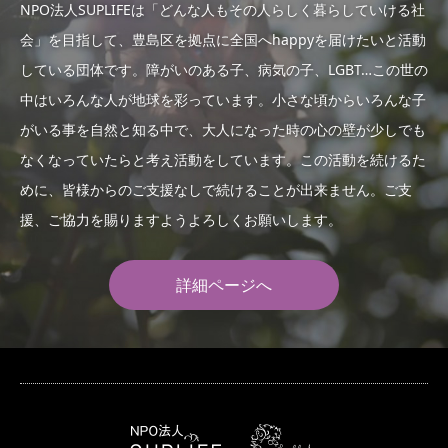
NPO法人SUPLIFEは「どんな人もその人らしく暮らしていける社
会」を目指して、豊島区を拠点に全国へhappyを届けたいと活動
している団体です。障がいのある子、病気の子、LGBT…この世の
中はいろんな人が地球を彩っています。小さな頃からいろんな子
がいる事を自然と知る中で、大人になった時の心の壁が少しでも
なくなっていたらと考え活動をしています。この活動を続けるた
めに、皆様からのご支援なしで続けることが出来ません。ご支
援、ご協力を賜りますようよろしくお願いします。
詳細ページへ