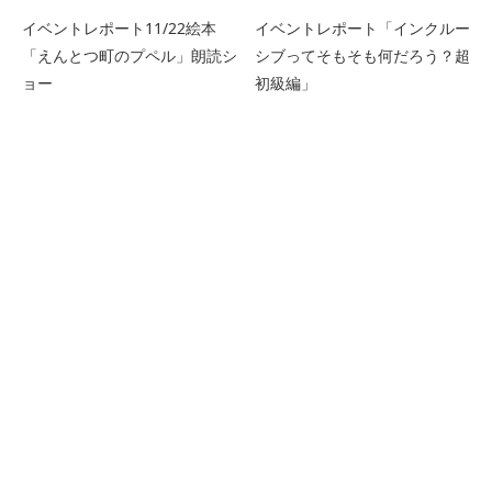
イベントレポート11/22絵本
イベントレポート「インクルー
「えんとつ町のプペル」朗読シ
シブってそもそも何だろう？超
ョー
初級編」