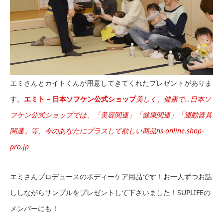
エミさんとカイトくんが用意してきてくれたプレゼントがありま
す。
エミト – 日本ソフケン公式ショップ
美しく、健康で…日本ソ
フケン公式ショップでは、「美容関連」「健康関連」「運動器具
関連」等、今のあなたにプラスして欲しい商品
ns-online.shop-
pro.jp
エミさんプロデュースのボディーケア用品です！お一人ずつお話
ししながらサンプルをプレゼントして下さいました！SUPLIFEの
メンバーにも！