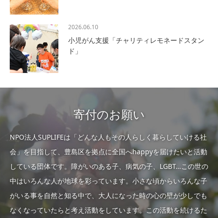
2026.06.10
小児がん支援「チャリティレモネードスタン
ド」
寄付のお願い
NPO法人SUPLIFEは「どんな人もその人らしく暮らしていける社
会」を目指して、豊島区を拠点に全国へhappyを届けたいと活動
している団体です。障がいのある子、病気の子、LGBT…この世の
中はいろんな人が地球を彩っています。小さな頃からいろんな子
がいる事を自然と知る中で、大人になった時の心の壁が少しでも
なくなっていたらと考え活動をしています。この活動を続けるた