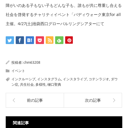
障がいのある子もない子もどんな子も、誰もが共に尊重し合える
社会を啓発するチャリティイベント「バディウォーク東京for all
主催。4/27(土)池袋西口グローバルリングシアターにて
投稿者:
chm63208
イベント
インクルーシブ
,
インスタグラム
,
インスタライブ
,
コテンラジオ
,
ダウ
ン症
,
共生社会
,
多様性
,
樋口聖典
前の記事
次の記事
関連記事