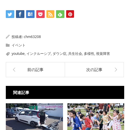
投稿者:
chm63208
イベント
youtube
,
インクルーシブ
,
ダウン症
,
共生社会
,
多様性
,
視覚障害
前の記事
次の記事
関連記事