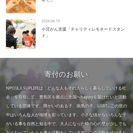
2026.06.10
小児がん支援「チャリティレモネードスタン
ド」
寄付のお願い
NPO法人SUPLIFEは「どんな人もその人らしく暮らしていける社
会」を目指して、豊島区を拠点に全国へhappyを届けたいと活動
している団体です。障がいのある子、病気の子、LGBT…この世の
中はいろんな人が地球を彩っています。小さな頃からいろんな子
がいる事を自然と知る中で、大人になった時の心の壁が少しでも
なくなっていたらと考え活動をしています。この活動を続けるた