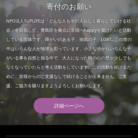
寄付のお願い
NPO法人SUPLIFEは「どんな人もその人らしく暮らしていける社
会」を目指して、豊島区を拠点に全国へhappyを届けたいと活動
している団体です。障がいのある子、病気の子、LGBT…この世の
中はいろんな人が地球を彩っています。小さな頃からいろんな子
がいる事を自然と知る中で、大人になった時の心の壁が少しでも
なくなっていたらと考え活動をしています。この活動を続けるた
めに、皆様からのご支援なしで続けることが出来ません。ご支
援、ご協力を賜りますようよろしくお願いします。
詳細ページへ