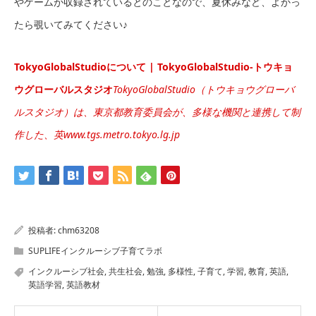
やゲームが収録されているとのことなので、夏休みなど、よかっ
たら覗いてみてください♪
TokyoGlobalStudioについて | TokyoGlobalStudio-トウキョ
ウグローバルスタジオ
TokyoGlobalStudio（トウキョウグローバ
ルスタジオ）は、東京都教育委員会が、多様な機関と連携して制
作した、英www.tgs.metro.tokyo.lg.jp
投稿者:
chm63208
SUPLIFEインクルーシブ子育てラボ
インクルーシブ社会
,
共生社会
,
勉強
,
多様性
,
子育て
,
学習
,
教育
,
英語
,
英語学習
,
英語教材