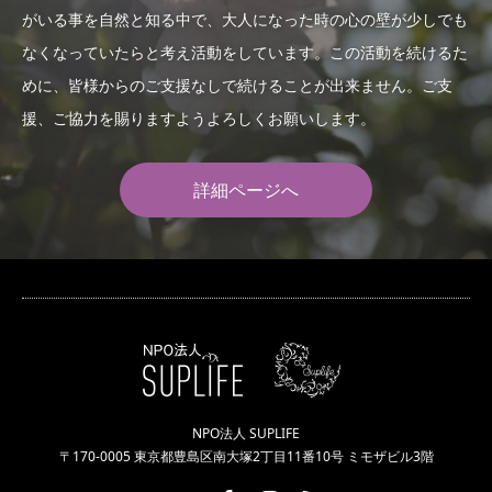
がいる事を自然と知る中で、大人になった時の心の壁が少しでも
なくなっていたらと考え活動をしています。この活動を続けるた
めに、皆様からのご支援なしで続けることが出来ません。ご支
援、ご協力を賜りますようよろしくお願いします。
詳細ページへ
NPO法人 SUPLIFE
〒170-0005 東京都豊島区南大塚2丁目11番10号 ミモザビル3階
Twitter
Facebook
Instagram
RSS