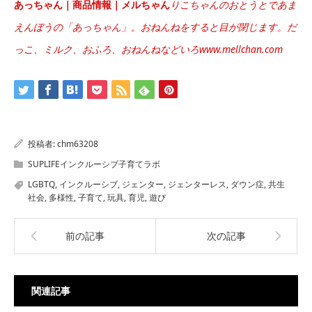
あっちゃん｜商品情報｜メルちゃん
りこちゃんのおとうとであま
えんぼうの「あっちゃん」。おねんねをすると目が閉じます。だ
っこ、ミルク、おふろ、おねんねなどいろwww.mellchan.com
投稿者:
chm63208
SUPLIFEインクルーシブ子育てラボ
LGBTQ
,
インクルーシブ
,
ジェンター
,
ジェンターレス
,
ダウン症
,
共生
社会
,
多様性
,
子育て
,
玩具
,
育児
,
遊び
前の記事
次の記事
関連記事