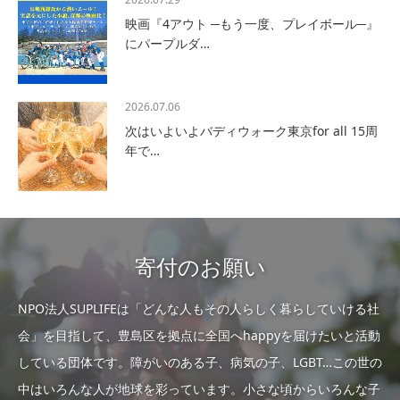
映画『4アウト ─もう一度、プレイボール─』
にパープルダ…
2026.07.06
次はいよいよバディウォーク東京for all 15周
年で…
寄付のお願い
NPO法人SUPLIFEは「どんな人もその人らしく暮らしていける社
会」を目指して、豊島区を拠点に全国へhappyを届けたいと活動
している団体です。障がいのある子、病気の子、LGBT…この世の
中はいろんな人が地球を彩っています。小さな頃からいろんな子