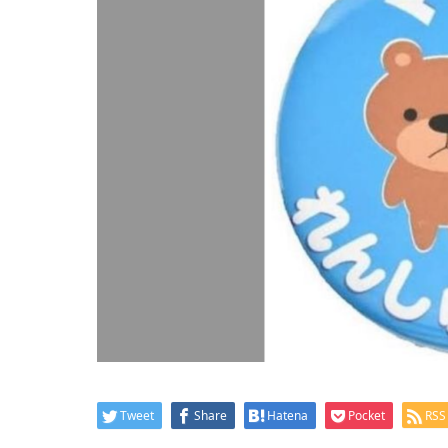
Tweet
Share
Hatena
Pocket
RSS