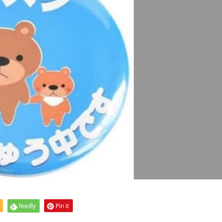
feedly
Pin it