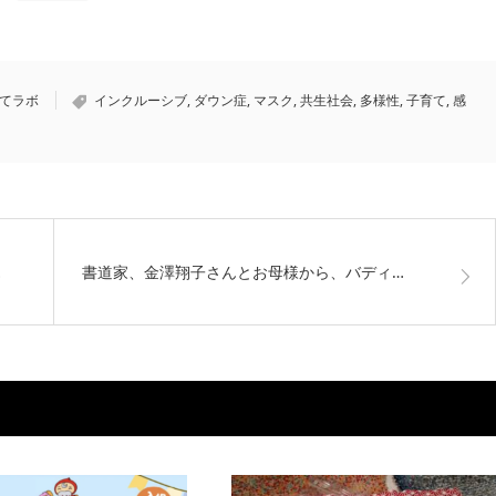
育てラボ
インクルーシブ
,
ダウン症
,
マスク
,
共生社会
,
多様性
,
子育て
,
感
…
書道家、金澤翔子さんとお母様から、バディ…