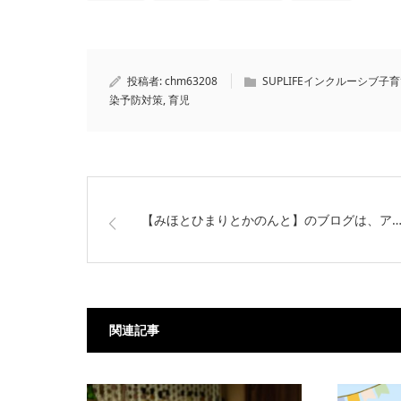
投稿者:
chm63208
SUPLIFEインクルーシブ子
染予防対策
,
育児
【みほとひまりとかのんと】のブログは、ア
関連記事