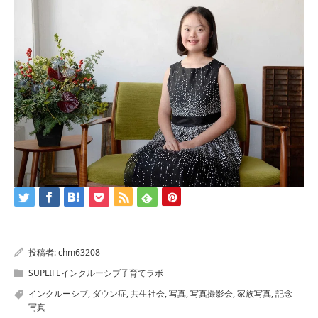
投稿者:
chm63208
SUPLIFEインクルーシブ子育てラボ
インクルーシブ
,
ダウン症
,
共生社会
,
写真
,
写真撮影会
,
家族写真
,
記念
写真