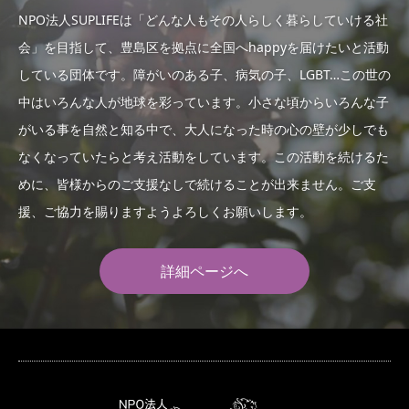
NPO法人SUPLIFEは「どんな人もその人らしく暮らしていける社
会」を目指して、豊島区を拠点に全国へhappyを届けたいと活動
している団体です。障がいのある子、病気の子、LGBT…この世の
中はいろんな人が地球を彩っています。小さな頃からいろんな子
がいる事を自然と知る中で、大人になった時の心の壁が少しでも
なくなっていたらと考え活動をしています。この活動を続けるた
めに、皆様からのご支援なしで続けることが出来ません。ご支
援、ご協力を賜りますようよろしくお願いします。
詳細ページへ