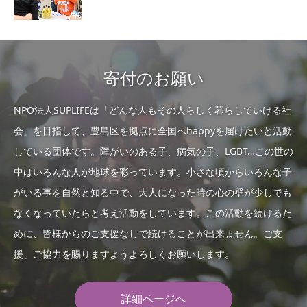
寄付のお願い
NPO法人SUPLIFEは「どんな人もその人らしく暮らしていける社
会」を目指して、豊島区を拠点に全国へhappyを届けたいと活動
している団体です。障がいのある子、病気の子、LGBT…この世の
中はいろんな人が地球を彩っています。小さな頃からいろんな子
がいる事を自然と知る中で、大人になった時の心の壁が少しでも
なくなっていたらと考え活動をしています。この活動を続けるた
めに、皆様からのご支援なしで続けることが出来ません。ご支
援、ご協力を賜りますようよろしくお願いします。
詳細ページへ