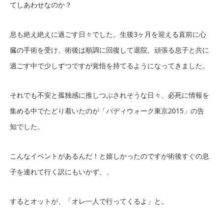
てしあわせなのか？
息も絶え絶えに過ごす日々でした。生後3ヶ月を迎える直前に心
臓の手術を受け、術後は順調に回復して退院、頑張る息子と共に
過ごす中で少しずつですが覚悟を持てるようになってきました。
それでも不安と孤独感に推しつぶされそうな日々、必死に情報を
集める中でたどり着いたのが「バディウォーク東京2015」の告
知でした。
こんなイベントがあるんだ！と嬉しかったのですが術後すぐの息
子を連れて行く訳にもいかず、、
するとオットが、「オレ一人で行ってくるよ」と。