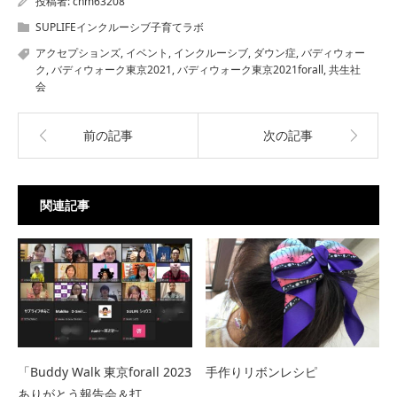
投稿者:
chm63208
SUPLIFEインクルーシブ子育てラボ
アクセプションズ
,
イベント
,
インクルーシブ
,
ダウン症
,
バディウォー
ク
,
バディウォーク東京2021
,
バディウォーク東京2021forall
,
共生社
会
前の記事
次の記事
関連記事
「Buddy Walk 東京forall 2023
手作りリボンレシピ
ありがとう報告会＆打…