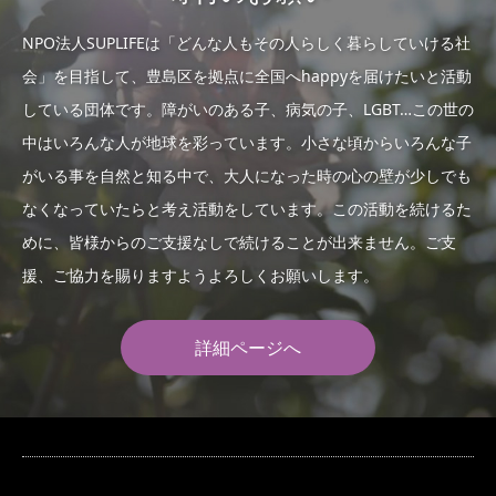
NPO法人SUPLIFEは「どんな人もその人らしく暮らしていける社
会」を目指して、豊島区を拠点に全国へhappyを届けたいと活動
している団体です。障がいのある子、病気の子、LGBT…この世の
中はいろんな人が地球を彩っています。小さな頃からいろんな子
がいる事を自然と知る中で、大人になった時の心の壁が少しでも
なくなっていたらと考え活動をしています。この活動を続けるた
めに、皆様からのご支援なしで続けることが出来ません。ご支
援、ご協力を賜りますようよろしくお願いします。
詳細ページへ