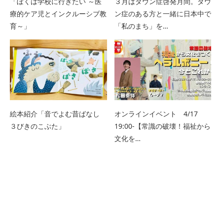
「ぼくは学校に行きたい ～医
３月はダウン症啓発月間。ダウ
療的ケア児とインクルーシブ教
ン症のある方と一緒に日本中で
育～」
「私のまち」を…
絵本紹介「音でよむ昔ばなし
オンラインイベント 4/17
３びきのこぶた」
19:00-【常識の破壊！福祉から
文化を…