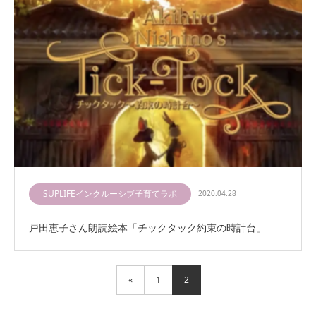
SUPLIFEインクルーシブ子育てラボ
2020.04.28
戸田恵子さん朗読絵本「チックタック約束の時計台」
«
1
2