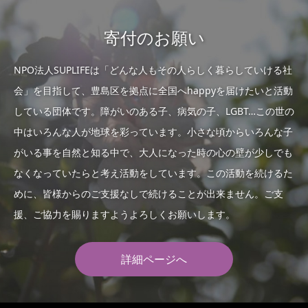
寄付のお願い
NPO法人SUPLIFEは「どんな人もその人らしく暮らしていける社
会」を目指して、豊島区を拠点に全国へhappyを届けたいと活動
している団体です。障がいのある子、病気の子、LGBT…この世の
中はいろんな人が地球を彩っています。小さな頃からいろんな子
がいる事を自然と知る中で、大人になった時の心の壁が少しでも
なくなっていたらと考え活動をしています。この活動を続けるた
めに、皆様からのご支援なしで続けることが出来ません。ご支
援、ご協力を賜りますようよろしくお願いします。
詳細ページへ