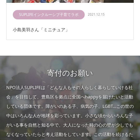
SUPLIFEインクルーシブ子育てラボ
2021.12.15
小島美羽さん「ミニチュア」
寄付のお願い
NPO法人SUPLIFEは「どんな人もその人らしく暮らしていける社
会」を目指して、豊島区を拠点に全国へhappyを届けたいと活動
している団体です。障がいのある子、病気の子、LGBT…この世の
中はいろんな人が地球を彩っています。小さな頃からいろんな子
がいる事を自然と知る中で、大人になった時の心の壁が少しでも
なくなっていたらと考え活動をしています。この活動を続けるた