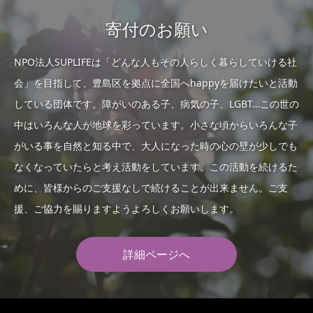
寄付のお願い
NPO法人SUPLIFEは「どんな人もその人らしく暮らしていける社
会」を目指して、豊島区を拠点に全国へhappyを届けたいと活動
している団体です。障がいのある子、病気の子、LGBT…この世の
中はいろんな人が地球を彩っています。小さな頃からいろんな子
がいる事を自然と知る中で、大人になった時の心の壁が少しでも
なくなっていたらと考え活動をしています。この活動を続けるた
めに、皆様からのご支援なしで続けることが出来ません。ご支
援、ご協力を賜りますようよろしくお願いします。
詳細ページへ