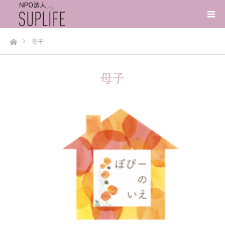
ホーム
母子
母子