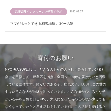
SUPLIFEインクルーシブ子育てラボ
2022.08.27
ママがホッとできる相談場所 ポピーの家
寄付のお願い
NPO法人SUPLIFEは「どんな人もその人らしく暮らしていける社
会」を目指して、豊島区を拠点に全国へhappyを届けたいと活動
している団体です。障がいのある子、病気の子、LGBT…この世の
中はいろんな人が地球を彩っています。小さな頃からいろんな子
がいる事を自然と知る中で、大人になった時の心の壁が少しでも
なくなっていたらと考え活動をしています。この活動を続けるた