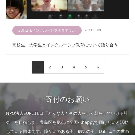
SUPLIFEインクルーシブ子育てラボ
2023.05.09
高校生、大学生とインクルーシブ教育について語り合う
1
2
3
4
5
»
寄付のお願い
NPO法人SUPLIFEは「どんな人もその人らしく暮らしていける社
会」を目指して、豊島区を拠点に全国へhappyを届けたいと活動
している団体です。障がいのある子、病気の子、LGBT…この世の