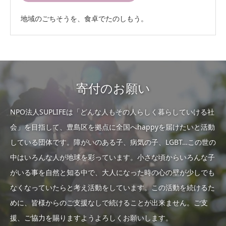
地域のごちそうを、食卓でたのしもう。
寄付のお願い
NPO法人SUPLIFEは「どんな人もその人らしく暮らしていける社
会」を目指して、豊島区を拠点に全国へhappyを届けたいと活動
している団体です。障がいのある子、病気の子、LGBT…この世の
中はいろんな人が地球を彩っています。小さな頃からいろんな子
がいる事を自然と知る中で、大人になった時の心の壁が少しでも
なくなっていたらと考え活動をしています。この活動を続けるた
めに、皆様からのご支援なしで続けることが出来ません。ご支
援、ご協力を賜りますようよろしくお願いします。