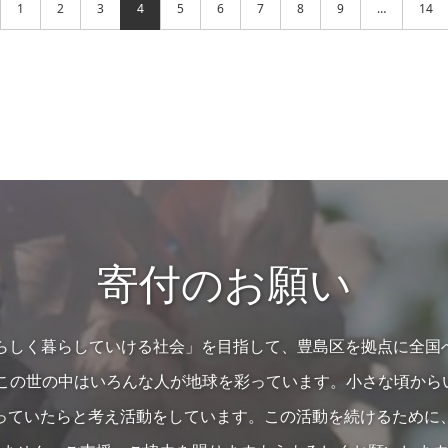
1
2
3
4
5
6
7
8
9
…
14
寄付のお願い
の人らしく暮らしていける社会」を目指して、豊島区を拠点に全国
…この世の中はいろんな人が地球を彩っています。小さな頃か
っていたらと考え活動をしています。この活動を続けるために