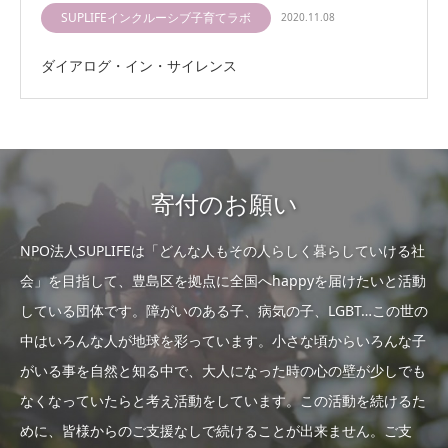
SUPLIFEインクルーシブ子育てラボ
2020.11.08
ダイアログ・イン・サイレンス
寄付のお願い
NPO法人SUPLIFEは「どんな人もその人らしく暮らしていける社
会」を目指して、豊島区を拠点に全国へhappyを届けたいと活動
している団体です。障がいのある子、病気の子、LGBT…この世の
中はいろんな人が地球を彩っています。小さな頃からいろんな子
がいる事を自然と知る中で、大人になった時の心の壁が少しでも
なくなっていたらと考え活動をしています。この活動を続けるた
めに、皆様からのご支援なしで続けることが出来ません。ご支