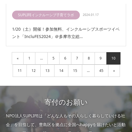
SUPLIFEインクルーシブ子育てラボ
2024.01.17
1/20（土）開催！参加無料、インクルーシブスポーツイベ
ント「IncluFES2024」＠多摩市立総…
«
1
…
5
6
7
8
9
10
11
12
13
14
15
…
45
»
寄付のお願い
NPO法人SUPLIFEは「どんな人もその人らしく暮らしていける社
会」を目指して、豊島区を拠点に全国へhappyを届けたいと活動