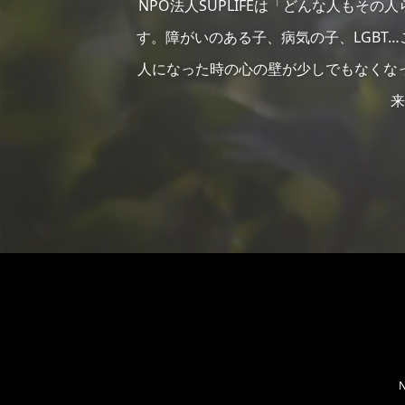
NPO法人SUPLIFEは「どんな人もそ
す。障がいのある子、病気の子、LGBT
人になった時の心の壁が少しでもなくな
来