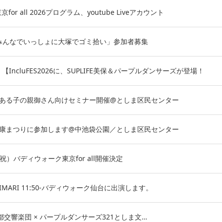
or all 2026プログラム、youtube Liveアカウント
(土)「みんなでいっしょに大塚でゴミ拾い」参加者募集
【IncluFES2026に、SUPLIFE美保＆パープルダンサーズが登場！
がいのある子の親御さん向けセミナー開催@としま区民センター
くし健康まつりに参加します@中池袋公園／としま区民センター
水・祝）バディウォーク東京for all開催決定
&HIMARI 11:50-バディウォーク仙台に出演します。
東京都交響楽団 × パープルダンサーズ321としま文…