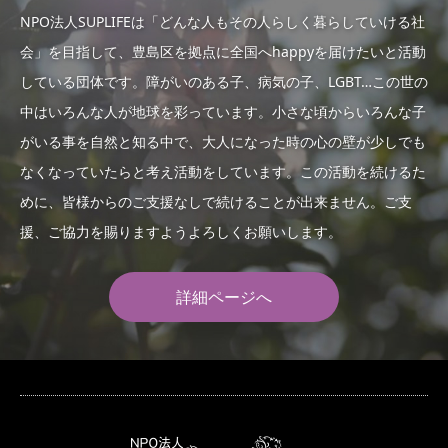
NPO法人SUPLIFEは「どんな人もその人らしく暮らしていける社
会」を目指して、豊島区を拠点に全国へhappyを届けたいと活動
している団体です。障がいのある子、病気の子、LGBT…この世の
中はいろんな人が地球を彩っています。小さな頃からいろんな子
がいる事を自然と知る中で、大人になった時の心の壁が少しでも
なくなっていたらと考え活動をしています。この活動を続けるた
めに、皆様からのご支援なしで続けることが出来ません。ご支
援、ご協力を賜りますようよろしくお願いします。
詳細ページへ