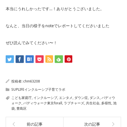
本当にうれしかったです…！ありがとうございました。
なんと、当日の様子をnoteでレポートしてくださいました
ぜひ読んでみてください〜！
投稿者:
chm63208
SUPLIFEインクルーシブ子育てラボ
こども家庭庁
,
インクルーシブ
,
エンタメ
,
ダウン症
,
ダンス
,
バディウ
ォーク
,
バディウォーク東京forall
,
ラプチャーズ
,
共生社会
,
多様性
,
池
袋
,
豊島区
前の記事
次の記事