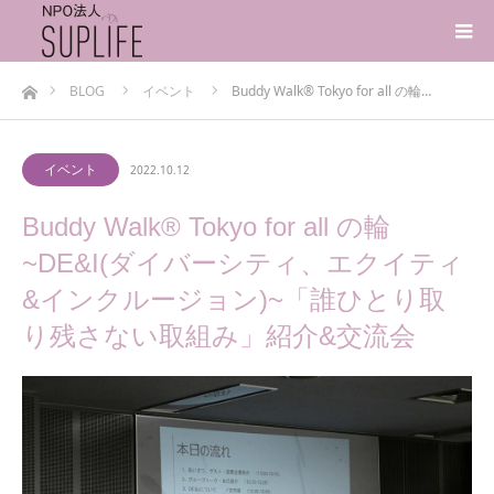
ホーム
BLOG
イベント
Buddy Walk® Tokyo for all の輪…
イベント
2022.10.12
Buddy Walk® Tokyo for all の輪
~DE&I(ダイバーシティ、エクイティ
&インクルージョン)~「誰ひとり取
り残さない取組み」紹介&交流会