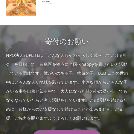
年で…
寄付のお願い
NPO法人SUPLIFEは「どんな人もその人らしく暮らしていける社
会」を目指して、豊島区を拠点に全国へhappyを届けたいと活動
している団体です。障がいのある子、病気の子、LGBT…この世の
中はいろんな人が地球を彩っています。小さな頃からいろんな子
がいる事を自然と知る中で、大人になった時の心の壁が少しでも
なくなっていたらと考え活動をしています。この活動を続けるた
めに、皆様からのご支援なしで続けることが出来ません。ご支
援、ご協力を賜りますようよろしくお願いします。