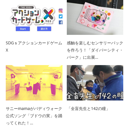
SDGｓアクションカードゲーム
感触を楽しむセンサリーバック
X
を作ろう！「ダイバーシティ・
パーク」に出展…
サニーmamaがバディウォーク
「全盲先生と142の瞳」
公式ソング「ブドウの実」を踊
ってくれた！…