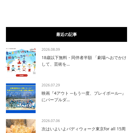
最近の記事
2026.08.09
18歳以下無料・同伴者半額 「劇場へおでかけ
して、芸術を…
2026.07.29
映画『4アウト ─もう一度、プレイボール─』
にパープルダ…
2026.07.06
次はいよいよバディウォーク東京for all 15周