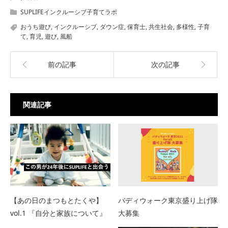
SUPLIFEインクルーシブ子育てラボ
おうち遊び
,
インクルーシブ
,
ダウン症
,
保育士
,
共生社会
,
多様性
,
子育
て
,
育児
,
遊び
,
風船
前の記事
次の記事
関連記事
【あの日のまつもとたくや】
バディウォーク東京盛り上げ隊
vol.1 『自分と家族について』
大募集