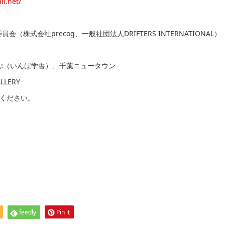
ll.net/
）
株式会社precog、⼀般社団法⼈DRIFTERS INTERNATIONAL）
っぷ（いんば学舎）、千葉ニュータウン
LERY
ください。
feedly
Pin it