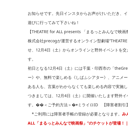
お知らせです。先日インスタからお声がけいただき、イ
遊びに行ってみて下さいね！
【THEATRE for ALL presents 「まるっとみんなで映
株式会社precogが運営するオンライン型劇場“THEATR
せ、12月4日（土）からオンラインと野外イベントを
す。
初日となる12月4日（土）には千葉・印西市の「theG
ー》や、無料で楽しめる《しばふシアター》、アニメー
ある人も、言葉がわからなくても楽しめる内容で実施し
つきましては、12月4日（土）に開催いたします野外
す。��＜ご予約方法＞�◉ミライロID 【障害者割引
*ご利用には障害者手帳の登録が必要となります。
み
ALL「まるっとみんなで映画祭」”のチケットが登場！｜