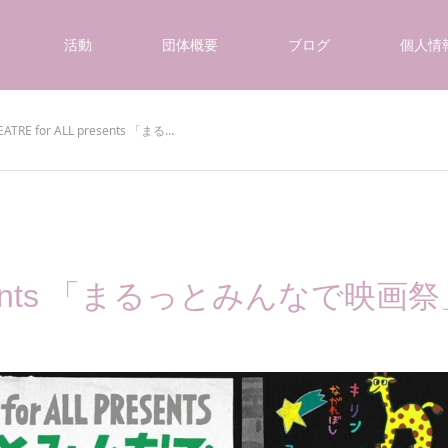
活動
団体概要
ブログ
個人情
EATRE for ALL presents 「まる…
presents 「まるっとみんなで映画