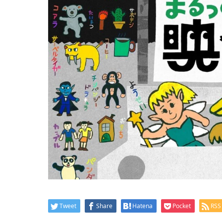
Tweet
Share
Hatena
Pocket
RSS