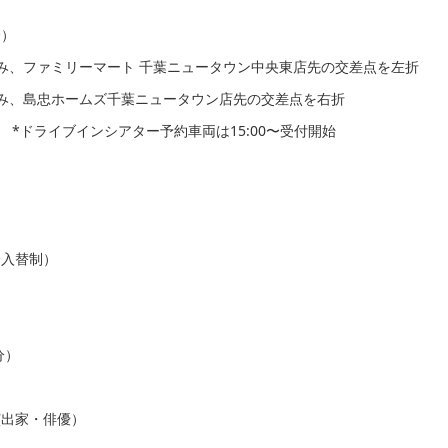
分）
進み、ファミリーマート 千葉ニュータウン中央東店先の交差点を左折
進み、島忠ホームズ千葉ニュータウン店先の交差点を右折
0 円） *ドライブインシアター予約⾞両は15:00〜受付開始
0分入替制）
分）
演出家・俳優）