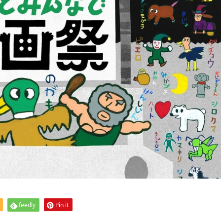
feedly
Pin it