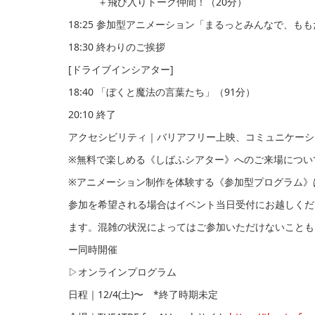
＋⾶び⼊りトーク仲間！（20分）
18:25 参加型アニメーション「まるっとみんなで、も
18:30 終わりのご挨拶
[ドライブインシアター]
18:40 「ぼくと魔法の言葉たち」（91分）
20:10 終了
アクセシビリティ｜バリアフリー上映、コミュニケーシ
※無料で楽しめる《しばふシアター》へのご来場につい
※アニメーション制作を体験する《参加型プログラム》
参加を希望される場合はイベント当日受付にお越しくだ
ます。混雑の状況によってはご参加いただけないことも
ー同時開催
▷オンラインプログラム
日程｜12/4(土)〜 *終了時期未定