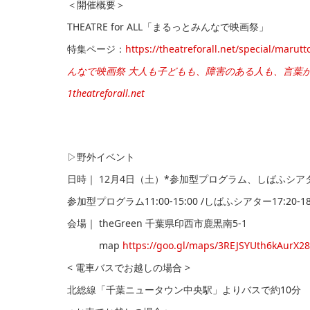
＜開催概要＞
THEATRE for ALL「まるっとみんなで映画祭」
特集ページ：
https://theatreforall.net/special/maru
んなで映画祭 大人も子どもも、障害のある人も、言葉
1
theatreforall.net
▷野外イベント
日時｜ 12月4日（土）*参加型プログラム、しばふシ
参加型プログラム11:00-15:00 /しばふシアター17:20-18
会場｜ theGreen 千葉県印西市鹿黒南5-1
map
https://goo.gl/maps/3REJSYUth6kAurX28
< 電⾞バスでお越しの場合 >
北総線「千葉ニュータウン中央駅」よりバスで約10分