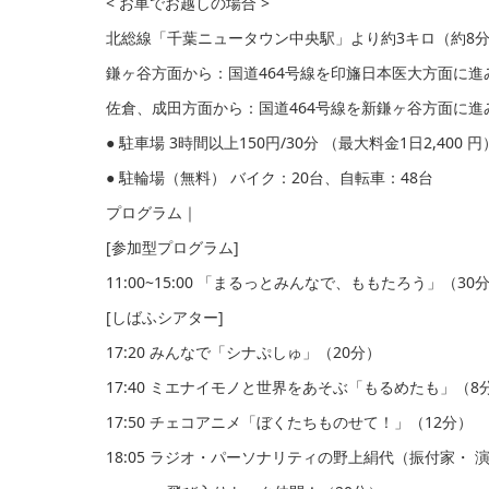
< お⾞でお越しの場合 >
北総線「千葉ニュータウン中央駅」より約3キロ（約8
鎌ヶ⾕⽅⾯から：国道464号線を印旛⽇本医⼤⽅⾯に
佐倉、成⽥⽅⾯から：国道464号線を新鎌ヶ⾕⽅⾯に
● 駐⾞場 3時間以上150円/30分 （最⼤料⾦1⽇2,40
● 駐輪場（無料） バイク：20台、⾃転⾞：48台
プログラム｜
[参加型プログラム]
11:00~15:00 「まるっとみんなで、ももたろう」（3
[しばふシアター]
17:20 みんなで「シナぷしゅ」（20分）
17:40 ミエナイモノと世界をあそぶ「もるめたも」（8
17:50 チェコアニメ「ぼくたちものせて！」（12分）
18:05 ラジオ・パーソナリティの野上絹代（振付家・ 