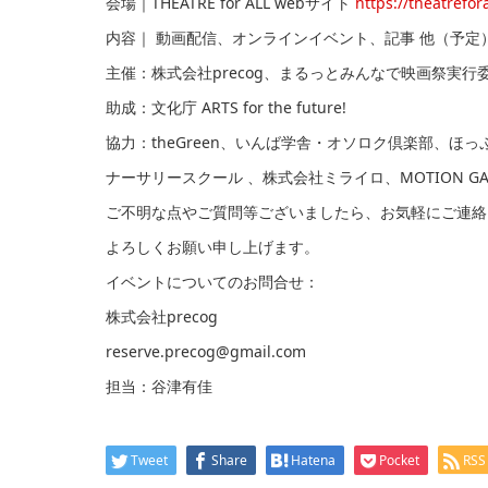
会場｜THEATRE for ALL webサイト
https://theatrefora
内容｜ 動画配信、オンラインイベント、記事 他（予定
主催：株式会社precog、まるっとみんなで映画祭実⾏委員会（
助成：⽂化庁 ARTS for the future!
協⼒：theGreen、いんば学舎・オソロク倶楽部、ほ
ナーサリースクール 、株式会社ミライロ、MOTION GAL
ご不明な点やご質問等ございましたら、お気軽にご連絡
よろしくお願い申し上げます。
イベントについてのお問合せ：
株式会社precog
reserve.precog@gmail.com
担当：谷津有佳
Tweet
Share
Hatena
Pocket
RSS