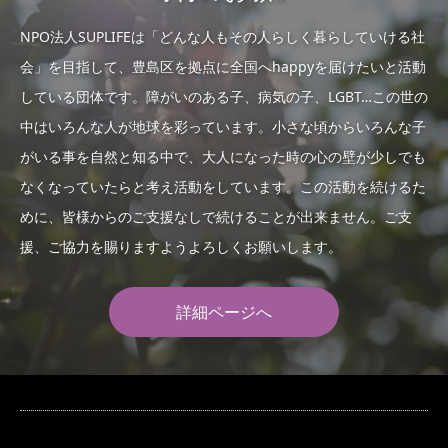
NPO法人SUPLIFEは「どんな人もその人らしく暮らしていける社
会」を目指して、豊島区を拠点に全国へhappyを届けたいと活動
している団体です。障がいのある子、病気の子、LGBT…この世の
中はいろんな人が地球を彩っています。小さな頃からいろんな子
がいる事を自然と知る中で、大人になった時の心の壁が少しでも
なくなっていたらと考え活動をしています。この活動を続けるた
めに、皆様からのご支援なしで続けることが出来ません。ご支
援、ご協力を賜りますようよろしくお願いします。
詳細ページへ