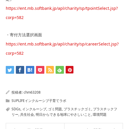
https://ent.mb.softbank.jp/apl/charity/sp/tpointSelect.jsp?
corp=582
・寄付方法選択画面
https://ent.mb.softbank.jp/apl/charity/sp/careerSelect.jsp?
corp=582
投稿者:
chm63208
SUPLIFEインクルーシブ子育てラボ
SDGs
,
インクルーシブ
,
ゴミ問題
,
プラスチックゴミ
,
プラスチックフ
リー
,
共生社会
,
明日からできる地球にやさしいこと
,
環境問題