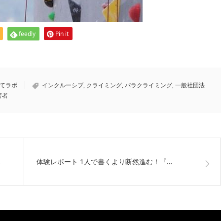
feedly
Pin it
育てラボ
インクルーシブ
,
クライミング
,
パラクライミング
,
一般社団法
害者
…
体験レポート 1人で書くより断然進む！『…