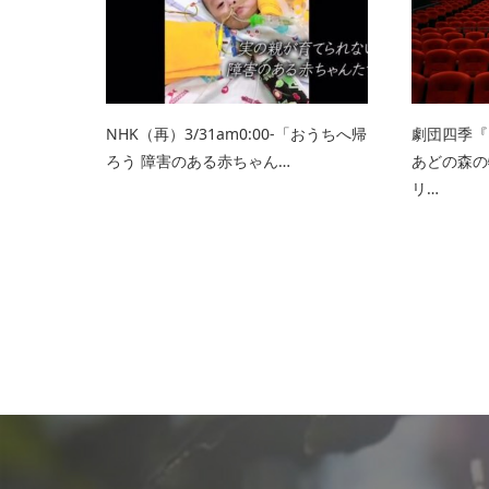
NHK（再）3/31am0:00-「おうちへ帰
劇団四季『
ろう 障害のある赤ちゃん…
あどの森の
リ…