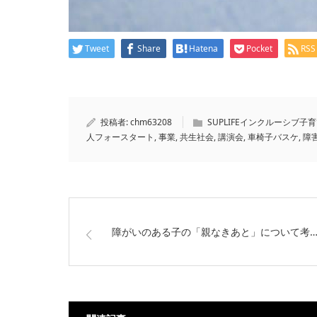
Tweet
Share
Hatena
Pocket
RSS
投稿者:
chm63208
SUPLIFEインクルーシブ子
人フォースタート
,
事業
,
共生社会
,
講演会
,
車椅子バスケ
,
障
障がいのある子の「親なきあと」について考