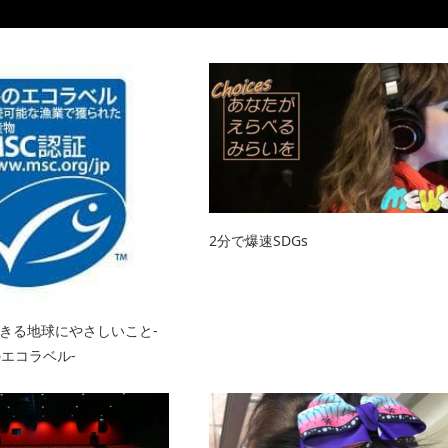
2分で爆速SDGs
きる地球にやさしいこと-
のエコラベル-