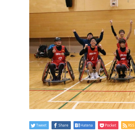
Tweet
Share
Hatena
Pocket
RSS