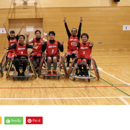
feedly
Pin it