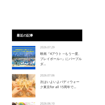
最近の記事
2026.07.29
映画『4アウト ─もう一度、
プレイボール─』にパープル
ダ…
2026.07.06
次はいよいよバディウォー
ク東京for all 15周年で…
2026.06.10