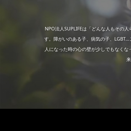
NPO法人SUPLIFEは「どんな人もそ
す。障がいのある子、病気の子、LGBT
人になった時の心の壁が少しでもなくな
来