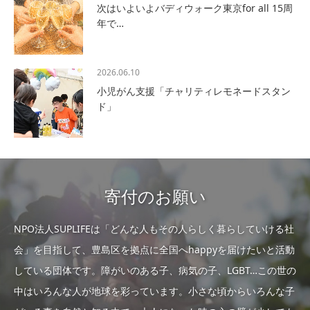
次はいよいよバディウォーク東京for all 15周
年で…
2026.06.10
小児がん支援「チャリティレモネードスタン
ド」
寄付のお願い
NPO法人SUPLIFEは「どんな人もその人らしく暮らしていける社
会」を目指して、豊島区を拠点に全国へhappyを届けたいと活動
している団体です。障がいのある子、病気の子、LGBT…この世の
中はいろんな人が地球を彩っています。小さな頃からいろんな子