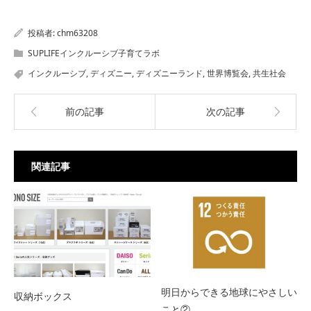
投稿者:
chm63208
SUPLIFEインクルーシブ子育てラボ
インクルーシブ
,
ディズニー
,
ディズニーランド
,
世界博覧会
,
共生社会
前の記事
次の記事
関連記事
明日からできる地球にやさしい
収納ボックス
こと②