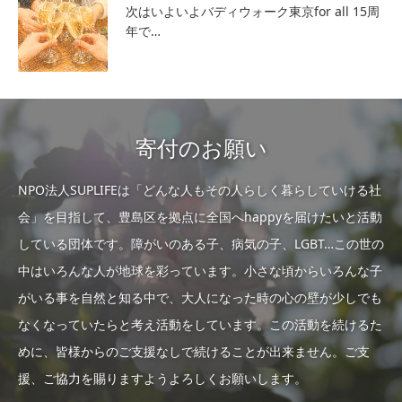
次はいよいよバディウォーク東京for all 15周
年で…
寄付のお願い
NPO法人SUPLIFEは「どんな人もその人らしく暮らしていける社
会」を目指して、豊島区を拠点に全国へhappyを届けたいと活動
している団体です。障がいのある子、病気の子、LGBT…この世の
中はいろんな人が地球を彩っています。小さな頃からいろんな子
がいる事を自然と知る中で、大人になった時の心の壁が少しでも
なくなっていたらと考え活動をしています。この活動を続けるた
めに、皆様からのご支援なしで続けることが出来ません。ご支
援、ご協力を賜りますようよろしくお願いします。