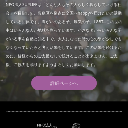
NPO法人SUPLIFEは「どんな人もその人らしく暮らしていける社
会」を目指して、豊島区を拠点に全国へhappyを届けたいと活動
している団体です。障がいのある子、病気の子、LGBT…この世の
中はいろんな人が地球を彩っています。小さな頃からいろんな子
がいる事を自然と知る中で、大人になった時の心の壁が少しでも
なくなっていたらと考え活動をしています。この活動を続けるた
めに、皆様からのご支援なしで続けることが出来ません。ご支
援、ご協力を賜りますようよろしくお願いします。
詳細ページへ