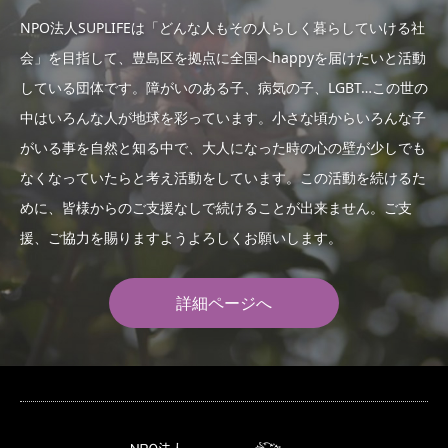
NPO法人SUPLIFEは「どんな人もその人らしく暮らしていける社
会」を目指して、豊島区を拠点に全国へhappyを届けたいと活動
している団体です。障がいのある子、病気の子、LGBT…この世の
中はいろんな人が地球を彩っています。小さな頃からいろんな子
がいる事を自然と知る中で、大人になった時の心の壁が少しでも
なくなっていたらと考え活動をしています。この活動を続けるた
めに、皆様からのご支援なしで続けることが出来ません。ご支
援、ご協力を賜りますようよろしくお願いします。
詳細ページへ