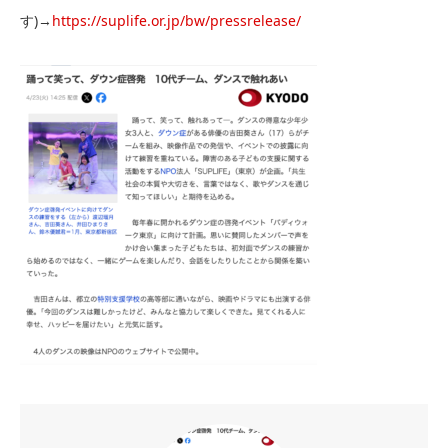
す)→
https://suplife.or.jp/bw/pressrelease/