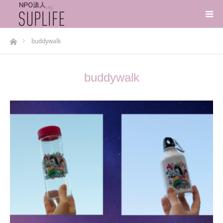
ホーム
buddywalk
buddywalk