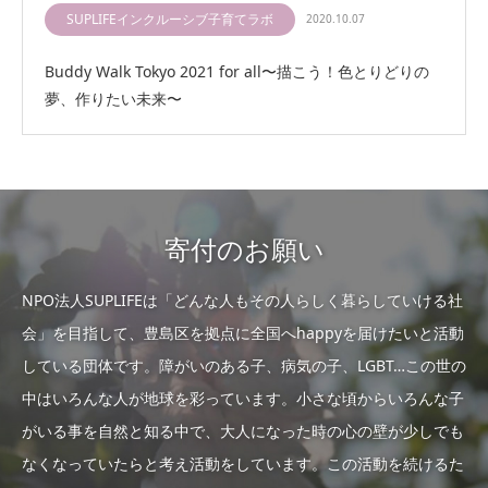
SUPLIFEインクルーシブ子育てラボ
2020.10.07
Buddy Walk Tokyo 2021 for all〜描こう！色とりどりの
夢、作りたい未来〜
寄付のお願い
NPO法人SUPLIFEは「どんな人もその人らしく暮らしていける社
会」を目指して、豊島区を拠点に全国へhappyを届けたいと活動
している団体です。障がいのある子、病気の子、LGBT…この世の
中はいろんな人が地球を彩っています。小さな頃からいろんな子
がいる事を自然と知る中で、大人になった時の心の壁が少しでも
なくなっていたらと考え活動をしています。この活動を続けるた