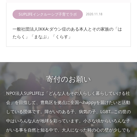
SUPLIFEインクルーシブ子育てラボ
2020.11.18
一般社団法人IKKA:ダウン症のある本人とその家族の「は
たらく」「まなぶ」「くらす」
寄付のお願い
NPO法人SUPLIFEは「どんな人もその人らしく暮らしていける社
会」を目指して、豊島区を拠点に全国へhappyを届けたいと活動
している団体です。障がいのある子、病気の子、LGBT…この世の
中はいろんな人が地球を彩っています。小さな頃からいろんな子
がいる事を自然と知る中で、大人になった時の心の壁が少しでも