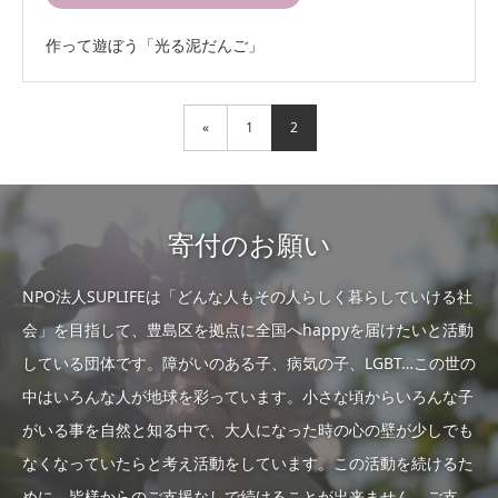
作って遊ぼう「光る泥だんご」
«
1
2
寄付のお願い
NPO法人SUPLIFEは「どんな人もその人らしく暮らしていける社
会」を目指して、豊島区を拠点に全国へhappyを届けたいと活動
している団体です。障がいのある子、病気の子、LGBT…この世の
中はいろんな人が地球を彩っています。小さな頃からいろんな子
がいる事を自然と知る中で、大人になった時の心の壁が少しでも
なくなっていたらと考え活動をしています。この活動を続けるた
めに、皆様からのご支援なしで続けることが出来ません。ご支