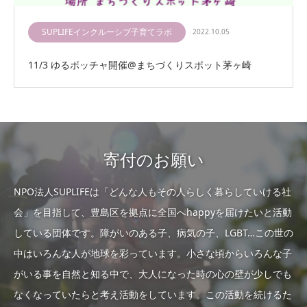
SUPLIFEインクルーシブ子育てラボ
2022.10.05
11/3 ゆるボッチャ開催@まちづくりスポット茅ヶ崎
寄付のお願い
NPO法人SUPLIFEは「どんな人もその人らしく暮らしていける社
会」を目指して、豊島区を拠点に全国へhappyを届けたいと活動
している団体です。障がいのある子、病気の子、LGBT…この世の
中はいろんな人が地球を彩っています。小さな頃からいろんな子
がいる事を自然と知る中で、大人になった時の心の壁が少しでも
なくなっていたらと考え活動をしています。この活動を続けるた