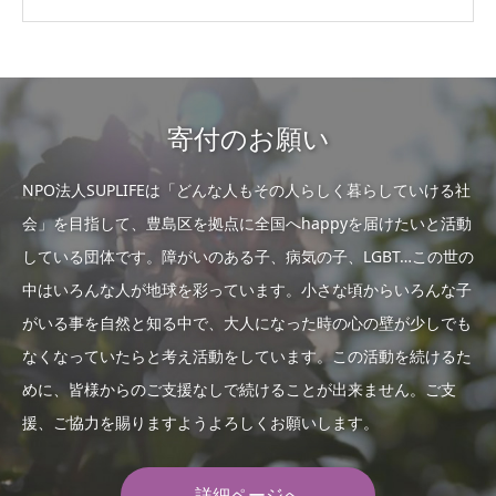
寄付のお願い
NPO法人SUPLIFEは「どんな人もその人らしく暮らしていける社
会」を目指して、豊島区を拠点に全国へhappyを届けたいと活動
している団体です。障がいのある子、病気の子、LGBT…この世の
中はいろんな人が地球を彩っています。小さな頃からいろんな子
がいる事を自然と知る中で、大人になった時の心の壁が少しでも
なくなっていたらと考え活動をしています。この活動を続けるた
めに、皆様からのご支援なしで続けることが出来ません。ご支
援、ご協力を賜りますようよろしくお願いします。
詳細ページへ