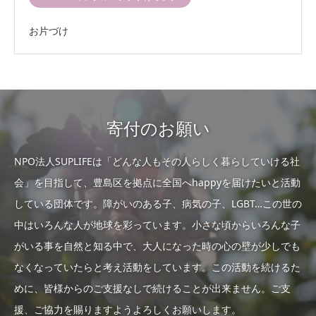
お片づけ
寄付のお願い
NPO法人SUPLIFEは「どんな人もその人らしく暮らしていける社
会」を目指して、豊島区を拠点に全国へhappyを届けたいと活動
している団体です。障がいのある子、病気の子、LGBT…この世の
中はいろんな人が地球を彩っています。小さな頃からいろんな子
がいる事を自然と知る中で、大人になった時の心の壁が少しでも
なくなっていたらと考え活動をしています。この活動を続けるた
めに、皆様からのご支援なしで続けることが出来ません。ご支
援、ご協力を賜りますようよろしくお願いします。