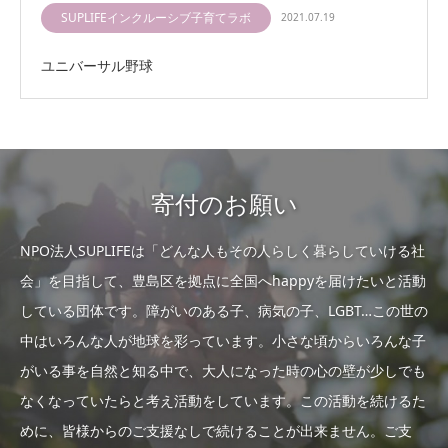
SUPLIFEインクルーシブ子育てラボ
2021.07.19
ユニバーサル野球
寄付のお願い
NPO法人SUPLIFEは「どんな人もその人らしく暮らしていける社
会」を目指して、豊島区を拠点に全国へhappyを届けたいと活動
している団体です。障がいのある子、病気の子、LGBT…この世の
中はいろんな人が地球を彩っています。小さな頃からいろんな子
がいる事を自然と知る中で、大人になった時の心の壁が少しでも
なくなっていたらと考え活動をしています。この活動を続けるた
めに、皆様からのご支援なしで続けることが出来ません。ご支