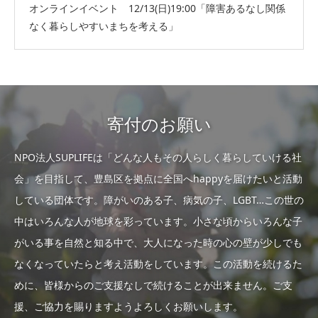
オンラインイベント 12/13(日)19:00「障害あるなし関係
なく暮らしやすいまちを考える」
寄付のお願い
NPO法人SUPLIFEは「どんな人もその人らしく暮らしていける社
会」を目指して、豊島区を拠点に全国へhappyを届けたいと活動
している団体です。障がいのある子、病気の子、LGBT…この世の
中はいろんな人が地球を彩っています。小さな頃からいろんな子
がいる事を自然と知る中で、大人になった時の心の壁が少しでも
なくなっていたらと考え活動をしています。この活動を続けるた
めに、皆様からのご支援なしで続けることが出来ません。ご支
援、ご協力を賜りますようよろしくお願いします。