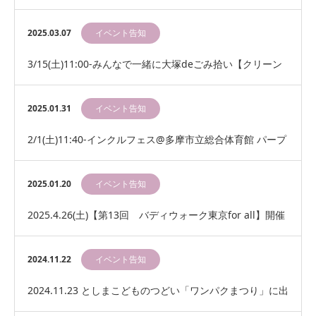
2025.03.07
イベント告知
3/15(土)11:00-みんなで一緒に大塚deごみ拾い【クリーン
ウォーク321企画】
2025.01.31
イベント告知
2/1(土)11:40-インクルフェス@多摩市立総合体育館 パープ
ルダンサーズ321のAOIくん（…
2025.01.20
イベント告知
2025.4.26(土)【第13回 バディウォーク東京for all】開催
決定！！＠池袋西口グローバ…
2024.11.22
イベント告知
2024.11.23 としまこどものつどい「ワンパクまつり」に出