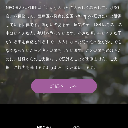
NPO法人SUPLIFEは「どんな人もその人らしく暮らしていける社
会」を目指して、豊島区を拠点に全国へhappyを届けたいと活動
している団体です。障がいのある子、病気の子、LGBT…この世の
中はいろんな人が地球を彩っています。小さな頃からいろんな子
がいる事を自然と知る中で、大人になった時の心の壁が少しでも
なくなっていたらと考え活動をしています。この活動を続けるた
めに、皆様からのご支援なしで続けることが出来ません。ご支
援、ご協力を賜りますようよろしくお願いします。
詳細ページへ