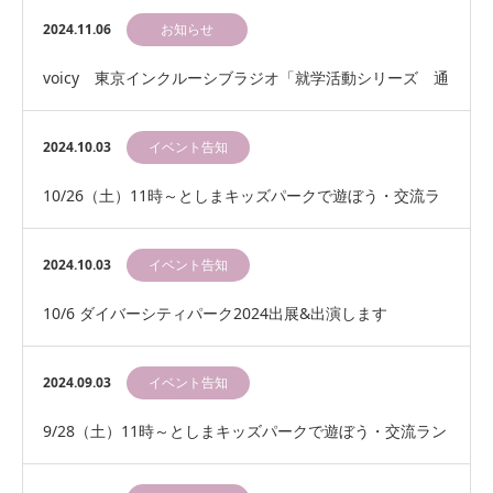
展・出演します
2024.11.06
お知らせ
voicy 東京インクルーシブラジオ「就学活動シリーズ 通
常の学級」SUPLIFE美保が出演しました…
2024.10.03
イベント告知
10/26（土）11時～としまキッズパークで遊ぼう・交流ラ
ンチ会
2024.10.03
イベント告知
10/6 ダイバーシティパーク2024出展&出演します
2024.09.03
イベント告知
9/28（土）11時～としまキッズパークで遊ぼう・交流ラン