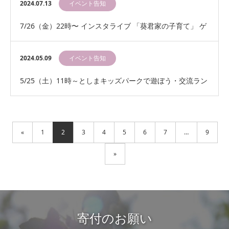
チ会
2024.07.13
イベント告知
7/26（金）22時〜 インスタライブ 「葵君家の子育て」 ゲ
スト 吉田葵君、葵君のお母様
2024.05.09
イベント告知
5/25（土）11時～としまキッズパークで遊ぼう・交流ラン
チ会
«
1
2
3
4
5
6
7
…
9
»
寄付のお願い