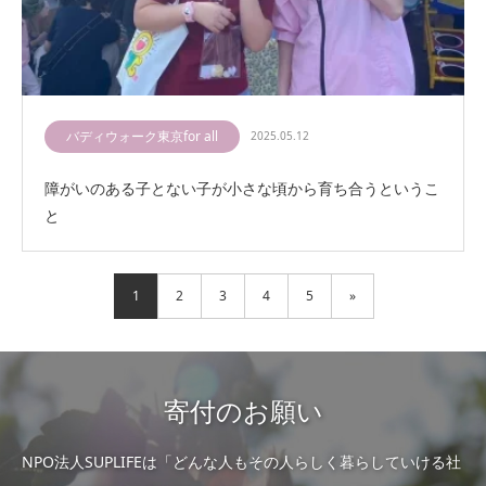
バディウォーク東京for all
2025.05.12
障がいのある子とない子が小さな頃から育ち合うというこ
と
1
2
3
4
5
»
寄付のお願い
NPO法人SUPLIFEは「どんな人もその人らしく暮らしていける社