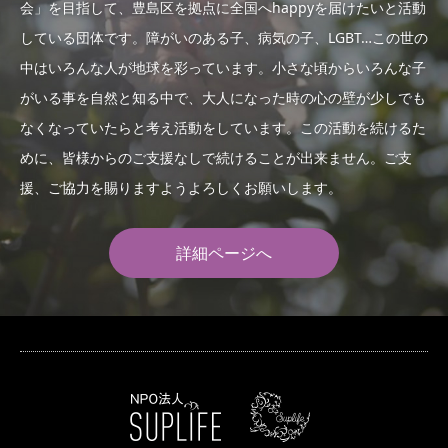
会」を目指して、豊島区を拠点に全国へhappyを届けたいと活動
している団体です。障がいのある子、病気の子、LGBT…この世の
中はいろんな人が地球を彩っています。小さな頃からいろんな子
がいる事を自然と知る中で、大人になった時の心の壁が少しでも
なくなっていたらと考え活動をしています。この活動を続けるた
めに、皆様からのご支援なしで続けることが出来ません。ご支
援、ご協力を賜りますようよろしくお願いします。
詳細ページへ