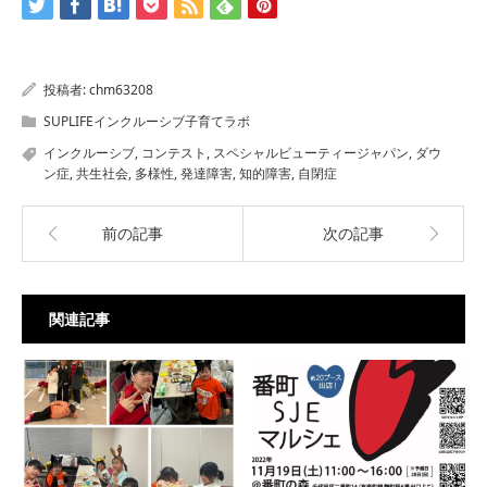
投稿者:
chm63208
SUPLIFEインクルーシブ子育てラボ
インクルーシブ
,
コンテスト
,
スペシャルビューティージャパン
,
ダウ
ン症
,
共生社会
,
多様性
,
発達障害
,
知的障害
,
自閉症
前の記事
次の記事
関連記事