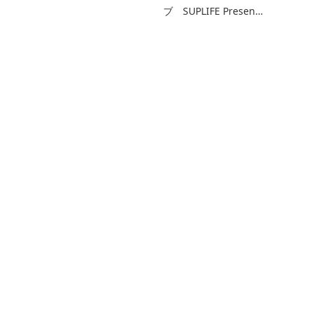
ブ SUPLIFE Presen…