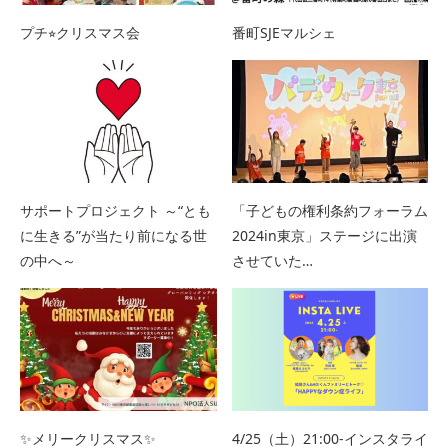
プチ⭐︎クリスマス会
番町SJEマルシェ
サポートプロジェクト ～“とも
「子どもの権利条約フォーラム
に生きる”が当たり前になる世
2024in東京」ステージに出演
の中へ～
させていた…
✨メリークリスマス✨
4/25（土）21:00-インスタライ