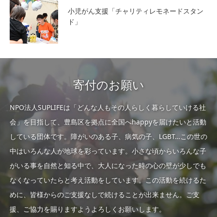
小児がん支援「チャリティレモネードスタン
ド」
寄付のお願い
NPO法人SUPLIFEは「どんな人もその人らしく暮らしていける社
会」を目指して、豊島区を拠点に全国へhappyを届けたいと活動
している団体です。障がいのある子、病気の子、LGBT…この世の
中はいろんな人が地球を彩っています。小さな頃からいろんな子
がいる事を自然と知る中で、大人になった時の心の壁が少しでも
なくなっていたらと考え活動をしています。この活動を続けるた
めに、皆様からのご支援なしで続けることが出来ません。ご支
援、ご協力を賜りますようよろしくお願いします。