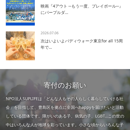
映画『4アウト ─もう一度、プレイボール─』
にパープルダ…
2026.07.06
次はいよいよバディウォーク東京for all 15周
年で…
寄付のお願い
NPO法人SUPLIFEは「どんな人もその人らしく暮らしていける社
会」を目指して、豊島区を拠点に全国へhappyを届けたいと活動
している団体です。障がいのある子、病気の子、LGBT…この世の
中はいろんな人が地球を彩っています。小さな頃からいろんな子