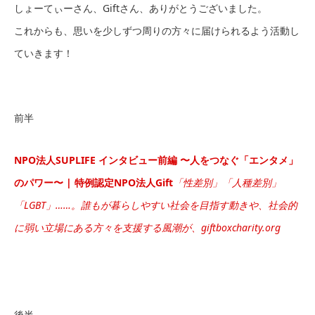
しょーてぃーさん、Giftさん、ありがとうございました。
これからも、思いを少しずつ周りの方々に届けられるよう活動し
ていきます！
前半
NPO法人SUPLIFE インタビュー前編 〜人をつなぐ「エンタメ」
のパワー〜 | 特例認定NPO法人Gift
「性差別」「人種差別」
「LGBT」……。誰もが暮らしやすい社会を目指す動きや、社会的
に弱い立場にある方々を支援する風潮が、
giftboxcharity.org
後半