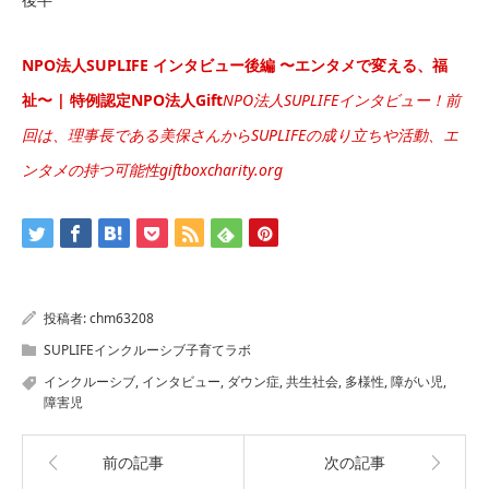
NPO法人SUPLIFE インタビュー後編 〜エンタメで変える、福
祉〜 | 特例認定NPO法人Gift
NPO法人SUPLIFEインタビュー！前
回は、理事長である美保さんからSUPLIFEの成り立ちや活動、エ
ンタメの持つ可能性giftboxcharity.org
投稿者:
chm63208
SUPLIFEインクルーシブ子育てラボ
インクルーシブ
,
インタビュー
,
ダウン症
,
共生社会
,
多様性
,
障がい児
,
障害児
前の記事
次の記事